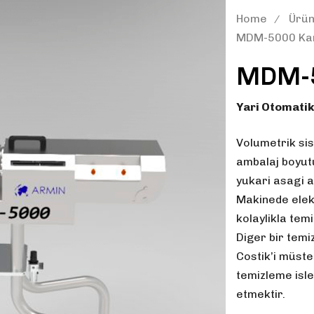
Home
Ürün
MDM-5000 Karı
MDM-50
Yari Otomati
Volumetrik sis
ambalaj boyutu
yukari asagi a
Makinede elek
kolaylikla temi
Diger bir temi
Costik’i müste
temizleme isl
etmektir.