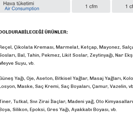
DOLDURABİLECEĞİ ÜRÜNLER:
Reçel, Çikolata Kreması, Marmelat, Ketçap, Mayonez, Salça
Sosları, Bal, Tahin, Pekmez, Likit Soslar, Zeytinyağı, Nar Ekş
Meyve Suyu, vb.
Güneş Yağı, Oje, Aseton, Bitkisel Yağlar, Masaj Yağları, Ko
Losyon, Maske, Saç Kremi, Saç Boyaları, Çamur, Vazelin, vb
Tiner, Tutkal, Sıvı Zirai İlaçlar, Madeni yağ, Oto Kimyasallar
Boya, Silikon, Epoksi, Gres Yağı, Ayakkabı Boyası, vb.