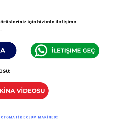
rüşleriniz için bizimle iletişime
.
OSU:
I OTOMATIK DOLUM MAKINESI