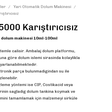
ler
Yari Otomatik Dolum Makinesi
ştırıcısız
00 Karıştırıcısız
k dolum makinesi 10ml-100ml
temle calisir. Ambalaj dolum platformu,
na göre dolum islemi sirasinda kolaylikla
yarlanabilmektedir.
tronik parça bulunmadigindan su ile
zlenebilir.
zleme yöntemi ise CIP, Costikacid veya
rinin sagladig dolum tankina koymak ve
emini tamamlamak için malzemeyi sirküle