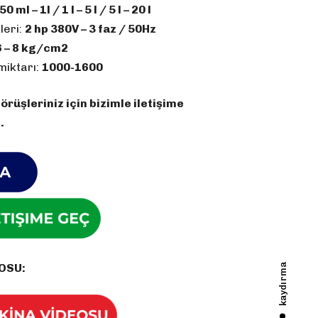
50 ml – 1l / 1 l – 5 l / 5 l – 20 l
leri:
2 hp 380V – 3 faz / 50Hz
6 – 8 kg/cm2
miktarı:
1000-1600
rüşleriniz için bizimle iletişime
.
OSU:
kaydırma