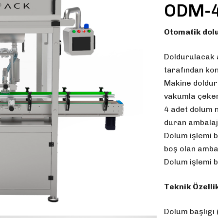
ODM-4
Otomatik dolu
Doldurulacak 
tarafından ko
Makine doldur
vakumla çeker
4 adet dolum n
duran ambalajl
Dolum işlemi b
boş olan ambal
Dolum işlemi b
Teknik Özellik
Dolum başlıgı 