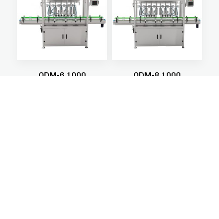
ODM-6 1000
ODM-8 1000
Read more
Read more
1
2
3
4
→