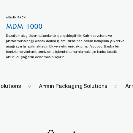
ARMIN PACK
MDM-1000
Dozaj bir akış ölçer kullanılarak gerçekleştirilir. Kabın boyutuna ve
platformuna bağlı olarak dolum işlemi sırasında dolum kolaylıkla yukarı ve
aşağı ayarlanabilmektedir. Ek ve elektronik ekipman Voodoo. Başka bir
temizleme yöntemi, temizleme işlemini tamamlamak için tanka kostik
öldürücü yağların eklenmesini içerir.
ions
Armin Packaging Solutions
Armin 