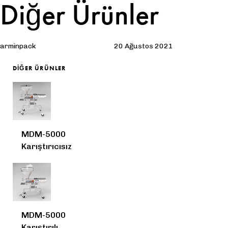
Diğer Ürünler
Author
Published
Published
on:
in:
arminpack
20 Ağustos 2021
DIĞER ÜRÜNLER
MDM-5000
MDM-2500
MDM-250
Karıştırıcısız
Karıştırılı
Karıştırıcısız
MDM-5000
MDM-1000
MDM-250
Karıştırılı
Karıştırıcısız
Karıştırılı